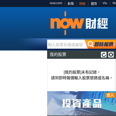
now.com
Viu
N
新聞
財經
體育
輸入股票名稱或編號
我的股票
[我的股票]未有記錄，
請到即時報價輸入股票號碼或名稱。