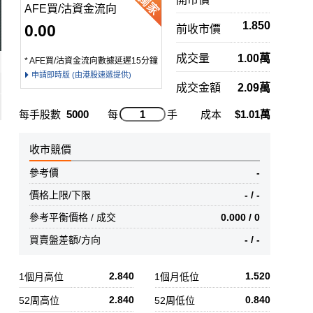
AFE買/沽資金流向
1.850
0.00
前收市價
成交量
1.00萬
* AFE買/沽資金流向數據延遲15分鐘
申請即時版 (由港股速遞提供)
成交金額
2.09萬
每手股數
5000
每
手
成本
$1.01萬
收市競價
參考價
-
價格上限/下限
- / -
參考平衡價格 / 成交
0.000 / 0
買賣盤差額/方向
- / -
2.840
1.520
1個月高位
1個月低位
2.840
0.840
52周高位
52周低位