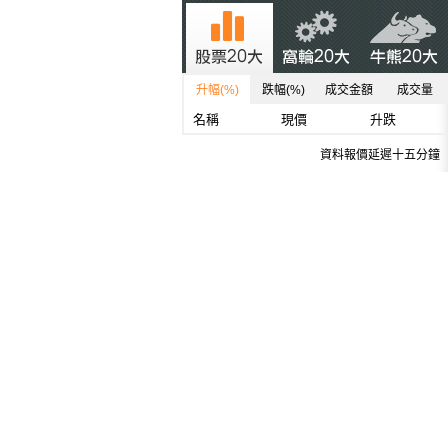
升幅(%)
跌幅(%)
成交金額
成交量
名稱
現價
升跌
資料報價延遲十五分鐘