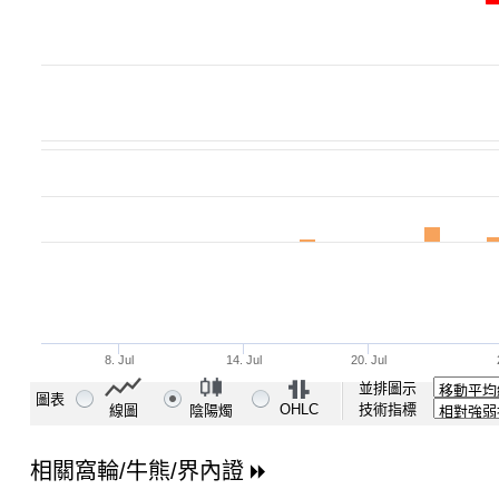
並排圖示
圖表
OHLC
技術指標
線圖
陰陽燭
相關窩輪/牛熊/界內證