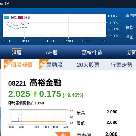
ow TV
香港
恒指
國企
恒指
國企
港股
AH股
窩輪/牛熊
新
高裕金融
08221
2.025
0.175
(+9.46%)
即時報價更新於 10:48
2.090
最高
2.080
最低
2.080
開市價