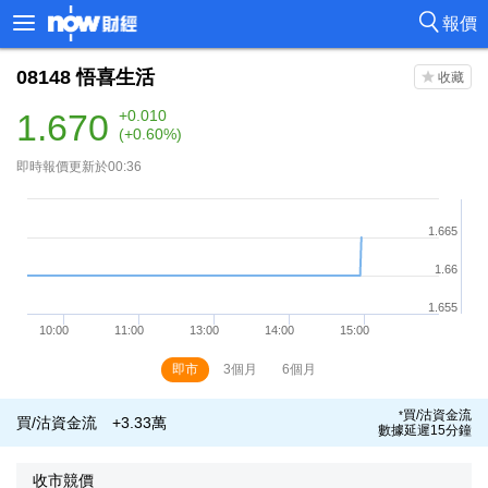
報價
08148
悟喜生活
1.670
+0.010
(+0.60%)
即時報價更新於00:36
即市
3個月
6個月
買/沽資金流
*
買/沽資金流
+3.33萬
數據延遲15分鐘
收市競價