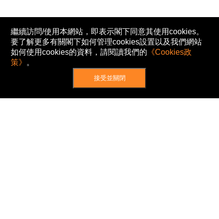
繼續訪問/使用本網站，即表示閣下同意其使用cookies。
要了解更多有關閣下如何管理cookies設置以及我們網站
如何使用cookies的資料，請閱讀我們的
《Cookies政
策》
。
接受並關閉
網站地圖
主頁
我的股票
新聞
專家/專題
港股動態
AH股
窩輪/牛熊
私隱政策
使用條款
免責及著作權聲明
Cookies政策
© Now TV Limited 2012-2026 著作權所有
所有資料或訊息僅作為參考之用。股票報價由