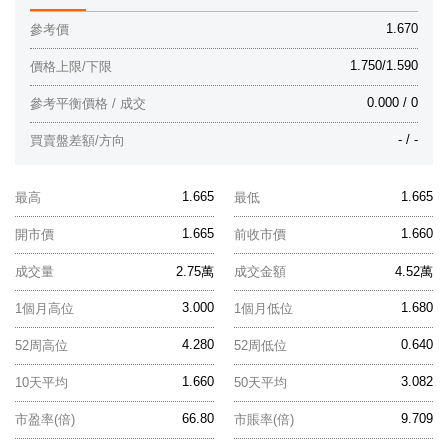
1.670
參考價
1.750/1.590
價格上限/下限
0.000 / 0
參考平衡價格 / 成交
- / -
買賣盤差額/方向
1.665
1.665
最高
最低
1.665
1.660
開市價
前收市價
成交量
2.75萬
成交金額
4.52萬
3.000
1.680
1個月高位
1個月低位
4.280
0.640
52周高位
52周低位
1.660
3.082
10天平均
50天平均
66.80
9.709
市盈率(倍)
市賬率(倍)