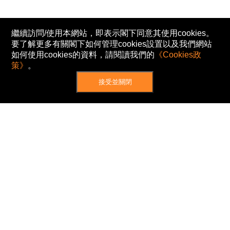
繼續訪問/使用本網站，即表示閣下同意其使用cookies。
要了解更多有關閣下如何管理cookies設置以及我們網站
如何使用cookies的資料，請閱讀我們的
《Cookies政
策》
。
接受並關閉
網站地圖
主頁
我的股票
新聞
專家/專題
港股動態
AH股
窩輪/牛熊
私隱政策
使用條款
免責及著作權聲明
Cookies政策
© Now TV Limited 2012-2026 著作權所有
所有資料或訊息僅作為參考之用。股票報價由