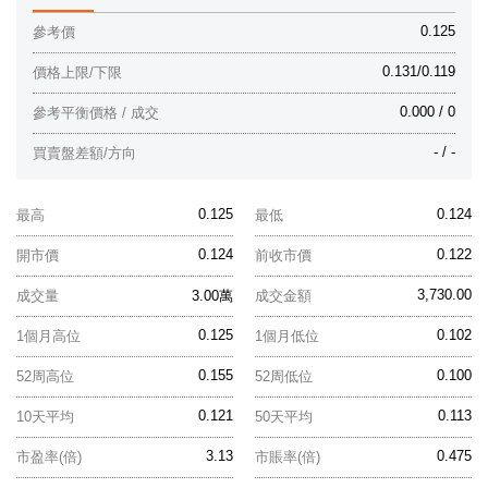
0.125
參考價
0.131/0.119
價格上限/下限
0.000 / 0
參考平衡價格 / 成交
- / -
買賣盤差額/方向
0.125
0.124
最高
最低
0.124
0.122
開市價
前收市價
3,730.00
成交量
3.00萬
成交金額
0.125
0.102
1個月高位
1個月低位
0.155
0.100
52周高位
52周低位
0.121
0.113
10天平均
50天平均
3.13
0.475
市盈率(倍)
市賬率(倍)