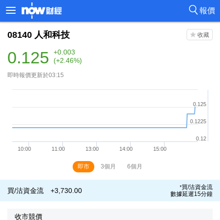
報價
08140
人和科技
0.125
+0.003
(+2.46%)
即時報價更新於03:15
即市
3個月
6個月
買/沽資金流
*
買/沽資金流
+3,730.00
數據延遲15分鐘
收市競價