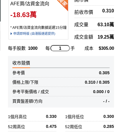
AFE買/沽資金流向
0.310
前收市價
-18.63萬
成交量
63.10萬
* AFE買/沽資金流向數據延遲15分鐘
申請即時版 (由港股速遞提供)
成交金額
19.25萬
每手股數
1000
每
手
成本
$305.00
收市競價
參考價
0.305
價格上限/下限
0.310 / 0.305
參考平衡價格 / 成交
0.000 / 0
買賣盤差額/方向
- / -
0.330
0.300
1個月高位
1個月低位
0.475
0.285
52周高位
52周低位