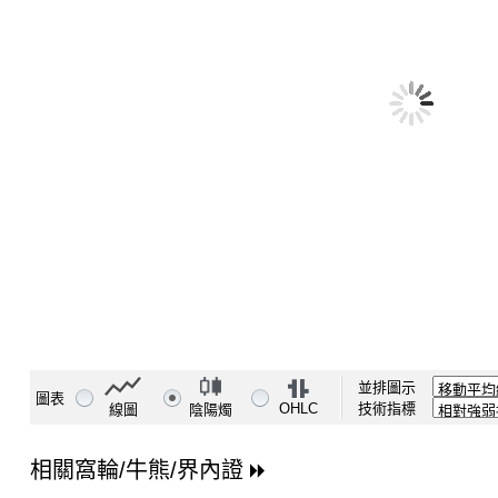
並排圖示
圖表
OHLC
技術指標
線圖
陰陽燭
相關窩輪/牛熊/界內證