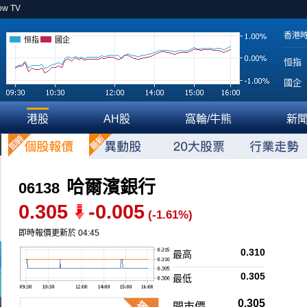
ow TV
香港
恒指
國企
恒指
國企
港股
AH股
窩輪/牛熊
新
哈爾濱銀行
06138
0.305
-0.005
(-1.61%)
即時報價更新於 04:45
0.310
最高
0.305
最低
0.305
開市價