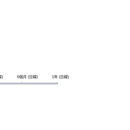
線)
6個月 (日線)
1年 (日線)