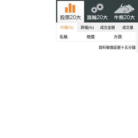
升幅(%)
跌幅(%)
成交金額
成交量
名稱
現價
升跌
資料報價延遲十五分鐘