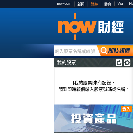
now.com
Viu
N
新聞
財經
體育
輸入股票名稱或編號
我的股票
[我的股票]未有記錄，
請到即時報價輸入股票號碼或名稱。