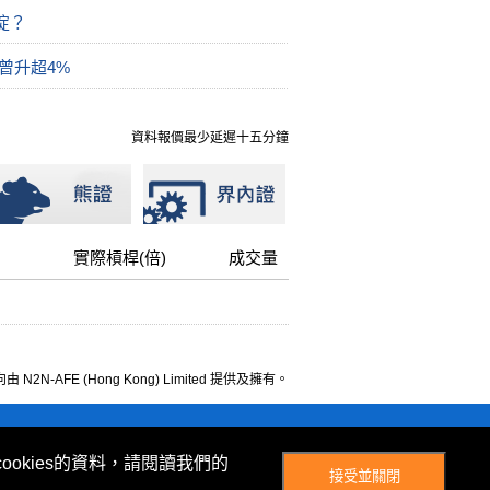
掟？
曾升超4%
資料報價最少延遲十五分鐘
實際槓桿(倍)
成交量
 N2N-AFE (Hong Kong) Limited 提供及擁有。
© Now TV Limited 2012-2026 著作權所有
ookies的資料，請閱讀我們的
接受並關閉