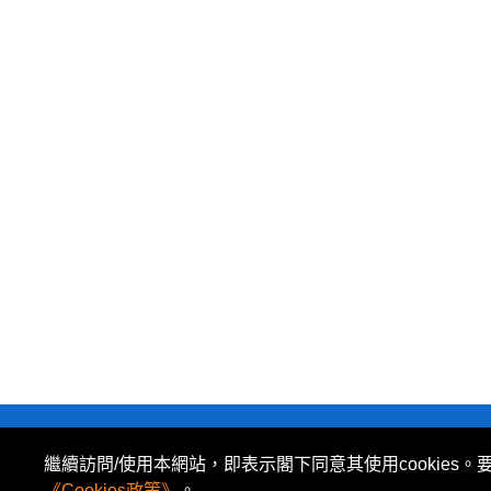
私隱政策
|
使用條款
|
免責及著作權聲明
|
繼續訪問/使用本網站，即表示閣下同意其使用cookies。
所有資料或訊息僅作為參考之用。股票報價由 N2N-AFE
《Cookies政策》
。