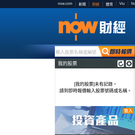
now.com
Viu
N
新聞
財經
體育
輸入股票名稱或編號
我的股票
[我的股票]未有記錄，
請到即時報價輸入股票號碼或名稱。