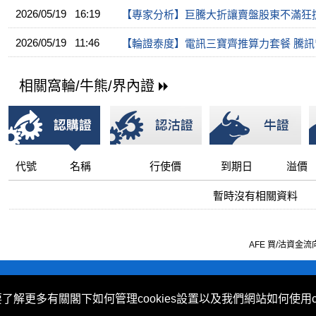
2026/05/19 16:19
【專家分析】巨騰大折讓賣盤股東不滿狂
2026/05/19 11:46
【輪證泰度】電訊三寶齊推算力套餐 騰訊
相關窩輪/牛熊/界內證
代號
名稱
行使價
到期日
溢價
暫時沒有相關資料
AFE 買/沽資金流向由
不歧視及不騷擾聲明
|
Cookies政策
要了解更多有關閣下如何管理cookies設置以及我們網站如何使用c
 (Hong Kong) Limited 提供。