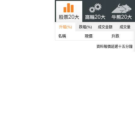
升幅(%)
跌幅(%)
成交金額
成交量
名稱
現價
升跌
資料報價延遲十五分鐘