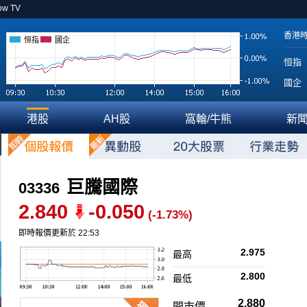
ow TV
香港
恒指
國企
恒指
國企
港股
AH股
窩輪/牛熊
新
巨騰國際
03336
2.840
-0.050
(-1.73%)
即時報價更新於 22:53
2.975
最高
2.800
最低
2.880
開市價