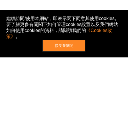
繼續訪問/使用本網站，即表示閣下同意其使用cookies。
要了解更多有關閣下如何管理cookies設置以及我們網站
如何使用cookies的資料，請閱讀我們的
《Cookies政
策》
。
接受並關閉
網站地圖
主頁
我的股票
新聞
專家/專題
港股動態
AH股
窩輪/牛熊
私隱政策
使用條款
免責及著作權聲明
Cookies政策
© Now TV Limited 2012-2026 著作權所有
所有資料或訊息僅作為參考之用。股票報價由