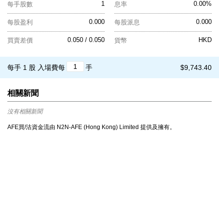
1
0.00%
每手股數
息率
0.000
0.000
每股盈利
每股派息
0.050 / 0.050
HKD
買賣差價
貨幣
每手 1 股
入場費每
手
$9,743.40
相關新聞
沒有相關新聞
AFE買/沽資金流由 N2N-AFE (Hong Kong) Limited 提供及擁有。