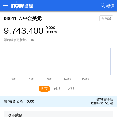
報價
03011
Ａ中金美元
9,743.400
0.000
(0.00%)
即時報價更新於22:45
即市
3個月
6個月
買/沽資金流
*
買/沽資金流
0.00
數據延遲15分鐘
收市競價