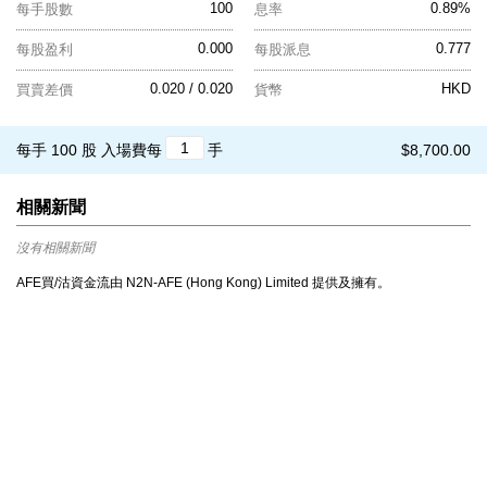
100
0.89%
每手股數
息率
0.000
0.777
每股盈利
每股派息
0.020 / 0.020
HKD
買賣差價
貨幣
每手 100 股
入場費每
手
$8,700.00
相關新聞
沒有相關新聞
AFE買/沽資金流由 N2N-AFE (Hong Kong) Limited 提供及擁有。