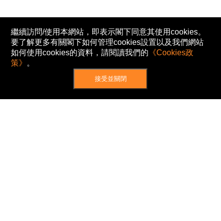
繼續訪問/使用本網站，即表示閣下同意其使用cookies。
要了解更多有關閣下如何管理cookies設置以及我們網站
如何使用cookies的資料，請閱讀我們的
《Cookies政
策》
。
接受並關閉
網站地圖
主頁
我的股票
新聞
專家/專題
港股動態
AH股
窩輪/牛熊
私隱政策
使用條款
免責及著作權聲明
Cookies政策
© Now TV Limited 2012-2026 著作權所有
所有資料或訊息僅作為參考之用。股票報價由