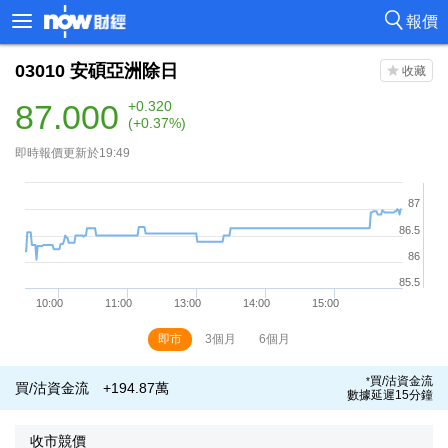
報價
03010
安碩亞洲除日
87.000
+0.320
(+0.37%)
即時報價更新於19:49
即市
3個月
6個月
買/沽資金流
*
買/沽資金流
+194.87萬
數據延遲15分鐘
收市競價