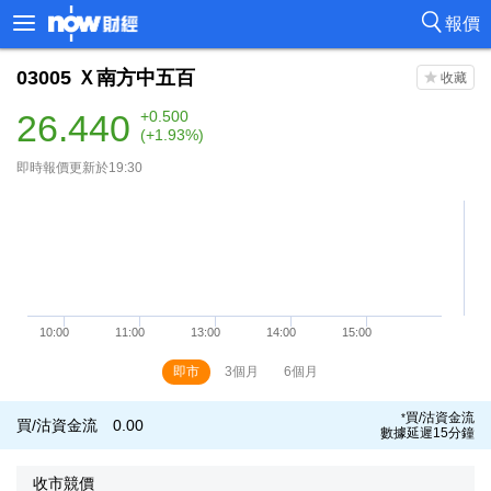
報價
03005
Ｘ南方中五百
26.440
+0.500
(+1.93%)
即時報價更新於19:30
即市
3個月
6個月
買/沽資金流
*
買/沽資金流
0.00
數據延遲15分鐘
收市競價