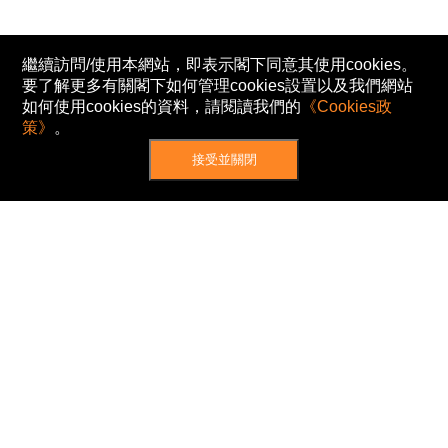
繼續訪問/使用本網站，即表示閣下同意其使用cookies。
要了解更多有關閣下如何管理cookies設置以及我們網站
如何使用cookies的資料，請閱讀我們的
《Cookies政
策》
。
接受並關閉
網站地圖
主頁
我的股票
新聞
專家/專題
港股動態
AH股
窩輪/牛熊
私隱政策
使用條款
免責及著作權聲明
Cookies政策
© Now TV Limited 2012-2026 著作權所有
所有資料或訊息僅作為參考之用。股票報價由