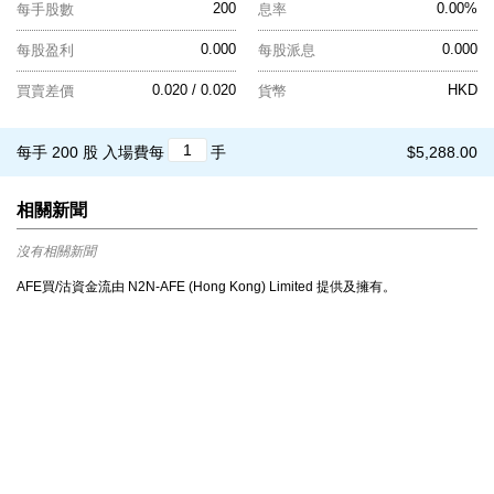
200
0.00%
每手股數
息率
0.000
0.000
每股盈利
每股派息
0.020 / 0.020
HKD
買賣差價
貨幣
每手 200 股
入場費每
手
$5,288.00
相關新聞
沒有相關新聞
AFE買/沽資金流由 N2N-AFE (Hong Kong) Limited 提供及擁有。