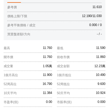
11.610
參考價
12.190/11.030
價格上限/下限
0.000 / 0
參考平衡價格 / 成交
- / -
買賣盤差額/方向
11.760
11.590
最高
最低
11.760
11.860
開市價
前收市價
成交量
1.05萬
成交金額
12.23萬
11.900
10.490
1個月高位
1個月低位
16.790
9.600
52周高位
52周低位
11.384
10.924
10天平均
50天平均
0.00
0.000
市盈率(倍)
市賬率(倍)