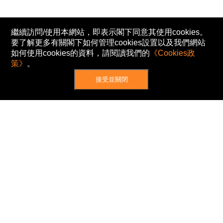
繼續訪問/使用本網站，即表示閣下同意其使用cookies。
要了解更多有關閣下如何管理cookies設置以及我們網站
如何使用cookies的資料，請閱讀我們的
《Cookies政
策》
。
接受並關閉
網站地圖
主頁
我的股票
新聞
專家/專題
港股動態
AH股
窩輪/牛熊
私隱政策
使用條款
免責及著作權聲明
Cookies政策
© Now TV Limited 2012-2026 著作權所有
所有資料或訊息僅作為參考之用。股票報價由