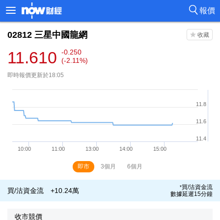
報價
02812
三星中國龍網
11.610
-0.250
(-2.11%)
即時報價更新於18:05
即市
3個月
6個月
買/沽資金流
*
買/沽資金流
+10.24萬
數據延遲15分鐘
收市競價