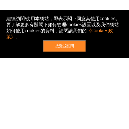
繼續訪問/使用本網站，即表示閣下同意其使用cookies。
要了解更多有關閣下如何管理cookies設置以及我們網站
如何使用cookies的資料，請閱讀我們的
《Cookies政
策》
。
接受並關閉
網站地圖
主頁
我的股票
新聞
專家/專題
港股動態
AH股
窩輪/牛熊
私隱政策
使用條款
免責及著作權聲明
Cookies政策
© Now TV Limited 2012-2026 著作權所有
所有資料或訊息僅作為參考之用。股票報價由