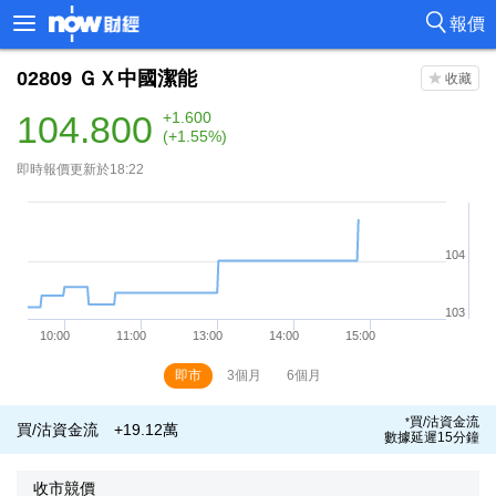
報價
02809
ＧＸ中國潔能
104.800
+1.600
(+1.55%)
即時報價更新於18:22
即市
3個月
6個月
買/沽資金流
*
買/沽資金流
+19.12萬
數據延遲15分鐘
收市競價