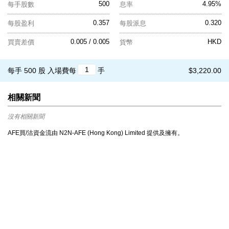
500
4.95%
每手股數
息率
0.357
0.320
每股盈利
每股派息
0.005 / 0.005
HKD
買賣差價
貨幣
每手 500 股
入場費每
手
$3,220.00
相關新聞
沒有相關新聞
AFE買/沽資金流由 N2N-AFE (Hong Kong) Limited 提供及擁有。