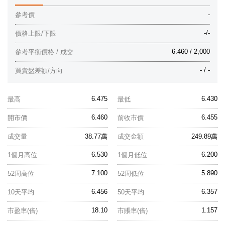
-
參考價
-/-
價格上限/下限
6.460 / 2,000
參考平衡價格 / 成交
- / -
買賣盤差額/方向
6.475
6.430
最高
最低
6.460
6.455
開市價
前收市價
成交量
38.77萬
成交金額
249.89萬
6.530
6.200
1個月高位
1個月低位
7.100
5.890
52周高位
52周低位
6.456
6.357
10天平均
50天平均
18.10
1.157
市盈率(倍)
市賬率(倍)