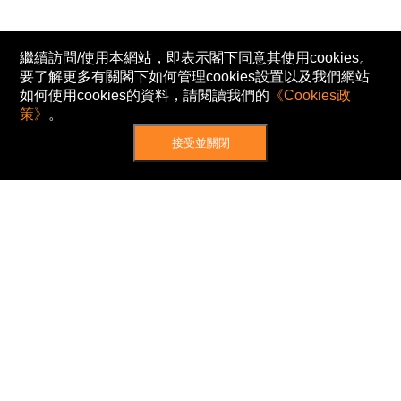
繼續訪問/使用本網站，即表示閣下同意其使用cookies。
要了解更多有關閣下如何管理cookies設置以及我們網站
如何使用cookies的資料，請閱讀我們的
《Cookies政
策》
。
接受並關閉
網站地圖
主頁
我的股票
新聞
專家/專題
港股動態
AH股
窩輪/牛熊
私隱政策
使用條款
免責及著作權聲明
Cookies政策
© Now TV Limited 2012-2026 著作權所有
所有資料或訊息僅作為參考之用。股票報價由