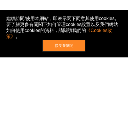
繼續訪問/使用本網站，即表示閣下同意其使用cookies。
要了解更多有關閣下如何管理cookies設置以及我們網站
如何使用cookies的資料，請閱讀我們的
《Cookies政
策》
。
接受並關閉
網站地圖
主頁
我的股票
新聞
專家/專題
港股動態
AH股
窩輪/牛熊
私隱政策
使用條款
免責及著作權聲明
Cookies政策
© Now TV Limited 2012-2026 著作權所有
所有資料或訊息僅作為參考之用。股票報價由