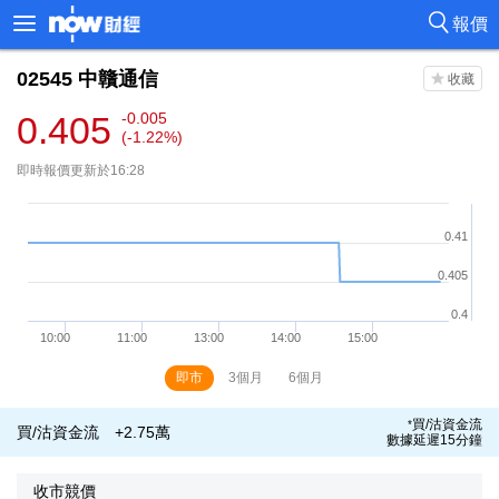
報價
02545
中贛通信
0.405
-0.005
(-1.22%)
即時報價更新於16:28
即市
3個月
6個月
買/沽資金流
*
買/沽資金流
+2.75萬
數據延遲15分鐘
收市競價