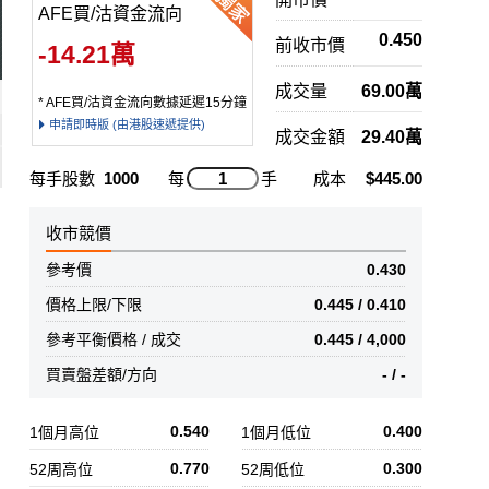
AFE買/沽資金流向
0.450
前收市價
-14.21萬
成交量
69.00萬
* AFE買/沽資金流向數據延遲15分鐘
申請即時版 (由港股速遞提供)
成交金額
29.40萬
每手股數
1000
每
手
成本
$445.00
收市競價
參考價
0.430
價格上限/下限
0.445 / 0.410
參考平衡價格 / 成交
0.445 / 4,000
買賣盤差額/方向
- / -
0.540
0.400
1個月高位
1個月低位
0.770
0.300
52周高位
52周低位