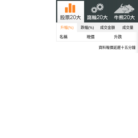
升幅(%)
跌幅(%)
成交金額
成交量
名稱
現價
升跌
資料報價延遲十五分鐘