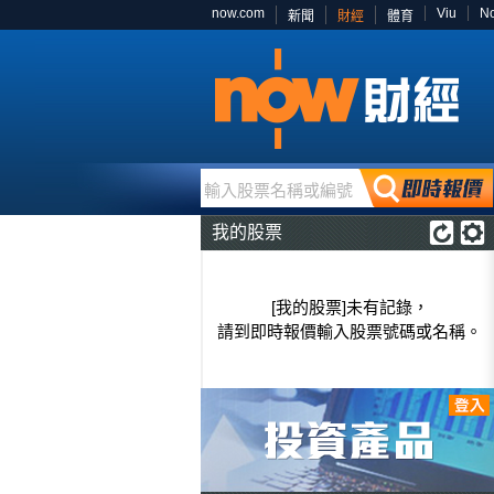
now.com
Viu
N
新聞
財經
體育
輸入股票名稱或編號
我的股票
[我的股票]未有記錄，
請到即時報價輸入股票號碼或名稱。