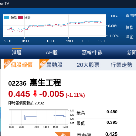
ow TV
香港
恒指
國企
恒指
國企
港股
AH股
窩輪/牛熊
新
惠生工程
02236
0.445
-0.005
(-1.11%)
即時報價更新於 20:32
0.450
最高
0.395
最低
0.425
開市價