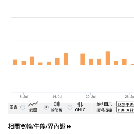
並排圖示
圖表
OHLC
技術指標
線圖
陰陽燭
相關窩輪/牛熊/界內證