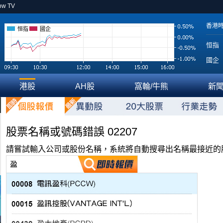
ow TV
香港
恒指
國企
恒指
國企
港股
AH股
窩輪/牛熊
新
股票名稱或號碼錯誤 02207
請嘗試輸入公司或股份名稱，系統將自動搜尋出名稱最接近的