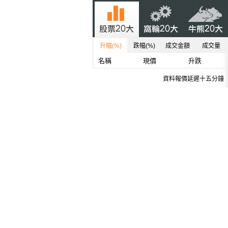
升幅(%)
跌幅(%)
成交金額
成交量
名稱
現價
升跌
資料報價延遲十五分鐘