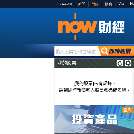
now.com
Viu
N
新聞
財經
體育
輸入股票名稱或編號
我的股票
[我的股票]未有記錄，
請到即時報價輸入股票號碼或名稱。