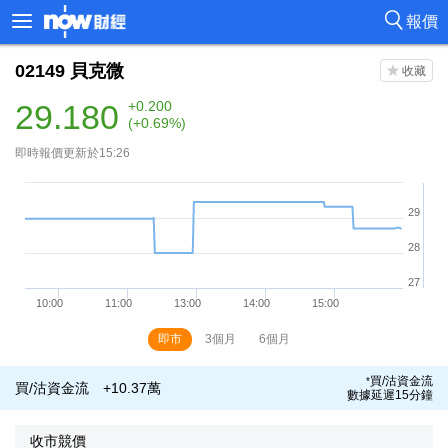
報價
02149
貝克微
29.180
+0.200
(+0.69%)
即時報價更新於15:26
即市
3個月
6個月
買/沽資金流
*
買/沽資金流
+10.37萬
數據延遲15分鐘
收市競價