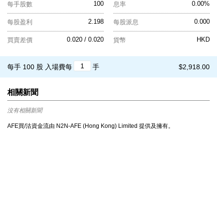
100
0.00%
每手股數
息率
2.198
0.000
每股盈利
每股派息
0.020 / 0.020
HKD
買賣差價
貨幣
每手 100 股
入場費每
手
$2,918.00
相關新聞
沒有相關新聞
AFE買/沽資金流由 N2N-AFE (Hong Kong) Limited 提供及擁有。