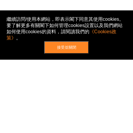
繼續訪問/使用本網站，即表示閣下同意其使用cookies。
要了解更多有關閣下如何管理cookies設置以及我們網站
如何使用cookies的資料，請閱讀我們的
《Cookies政
策》
。
接受並關閉
網站地圖
主頁
我的股票
新聞
專家/專題
港股動態
AH股
窩輪/牛熊
私隱政策
使用條款
免責及著作權聲明
Cookies政策
© Now TV Limited 2012-2026 著作權所有
所有資料或訊息僅作為參考之用。股票報價由