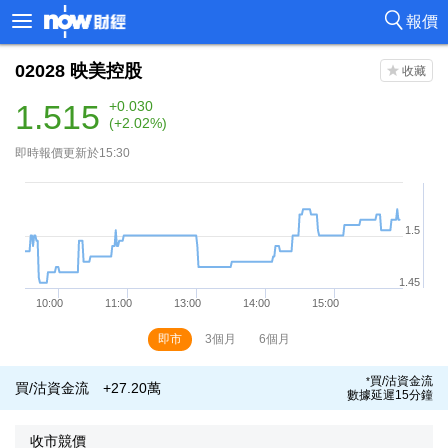
報價
02028
映美控股
1.515
+0.030
(+2.02%)
即時報價更新於15:30
即市
3個月
6個月
買/沽資金流
*
買/沽資金流
+27.20萬
數據延遲15分鐘
收市競價