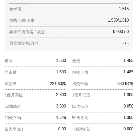
1.515
參考價
1.550/1.510
價格上限/下限
0.000 / 0
參考平衡價格 / 成交
- / -
買賣盤差額/方向
1.530
1.455
最高
最低
1.500
1.485
開市價
前收市價
成交量
221.60萬
成交金額
330.94萬
2.800
1.300
1個月高位
1個月低位
3.500
0.050
52周高位
52周低位
1.546
1.355
10天平均
50天平均
0.00
0.000
市盈率(倍)
市賬率(倍)