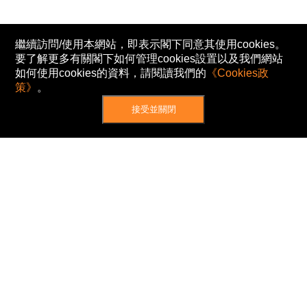
繼續訪問/使用本網站，即表示閣下同意其使用cookies。
要了解更多有關閣下如何管理cookies設置以及我們網站
如何使用cookies的資料，請閱讀我們的
《Cookies政
策》
。
接受並關閉
網站地圖
主頁
我的股票
新聞
專家/專題
港股動態
AH股
窩輪/牛熊
私隱政策
使用條款
免責及著作權聲明
Cookies政策
© Now TV Limited 2012-2026 著作權所有
所有資料或訊息僅作為參考之用。股票報價由