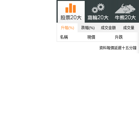
升幅(%)
跌幅(%)
成交金額
成交量
名稱
現價
升跌
資料報價延遲十五分鐘