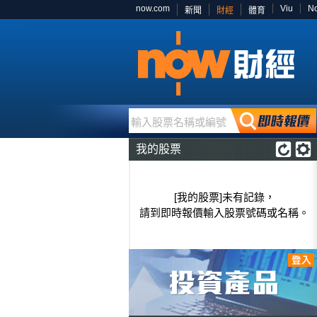
now.com
Viu
N
新聞
財經
體育
輸入股票名稱或編號
我的股票
[我的股票]未有記錄，
請到即時報價輸入股票號碼或名稱。