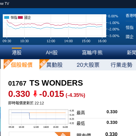
ow TV
香港
恒指
國企
恒指
國企
港股
AH股
窩輪/牛熊
新
TS WONDERS
01767
0.330
-0.015
(-4.35%)
即時報價更新於 22:12
0.330
最高
0.330
最低
0.330
開市價