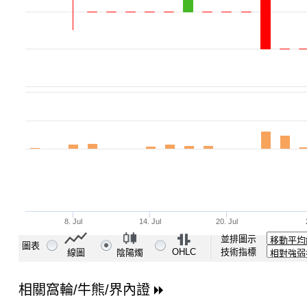
並排圖示
圖表
OHLC
技術指標
線圖
陰陽燭
相關窩輪/牛熊/界內證