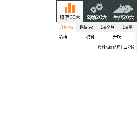
升幅(%)
跌幅(%)
成交金額
成交量
名稱
現價
升跌
資料報價延遲十五分鐘