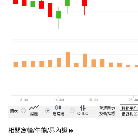
並排圖示
圖表
OHLC
技術指標
線圖
陰陽燭
相關窩輪/牛熊/界內證