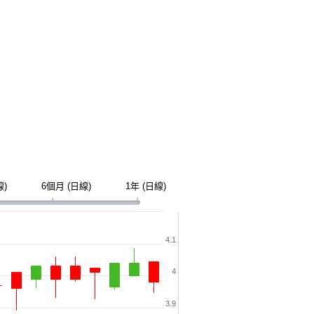
線)
6個月 (日線)
1年 (日線)