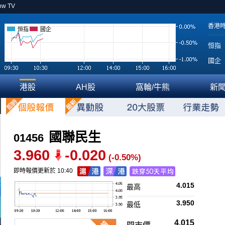
ow TV
香港
恒指
國企
恒指
國企
港股
AH股
窩輪/牛熊
新
國聯民生
01456
3.960
-0.020
(-0.50%)
即時報價更新於 10:40
4.015
最高
3.950
最低
4.015