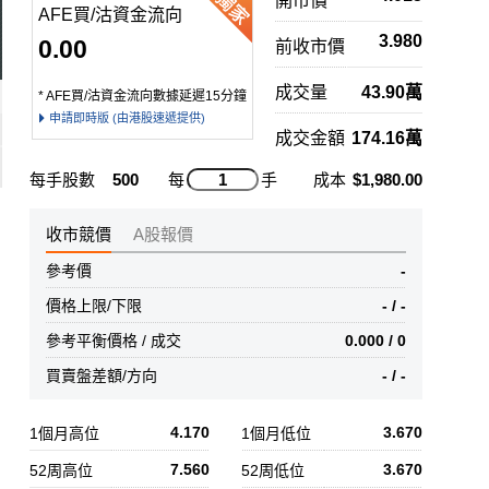
開市價
AFE買/沽資金流向
3.980
0.00
前收市價
成交量
43.90萬
* AFE買/沽資金流向數據延遲15分鐘
申請即時版 (由港股速遞提供)
成交金額
174.16萬
每手股數
500
每
手
成本
$1,980.00
收市競價
A股報價
參考價
-
價格上限/下限
- / -
參考平衡價格 / 成交
0.000 / 0
買賣盤差額/方向
- / -
4.170
3.670
1個月高位
1個月低位
7.560
3.670
52周高位
52周低位