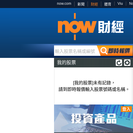
now.com
Viu
N
新聞
財經
體育
輸入股票名稱或編號
我的股票
[我的股票]未有記錄，
請到即時報價輸入股票號碼或名稱。