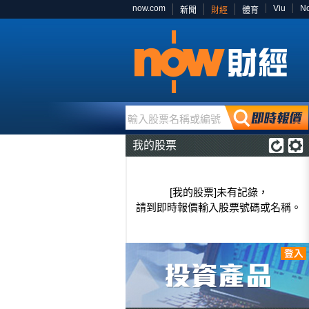
now.com
Viu
N
新聞
財經
體育
輸入股票名稱或編號
我的股票
[我的股票]未有記錄，
請到即時報價輸入股票號碼或名稱。