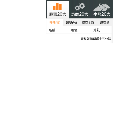
升幅(%)
跌幅(%)
成交金額
成交量
名稱
現價
升跌
資料報價延遲十五分鐘