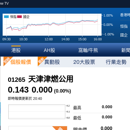
ow TV
香港
恒指
國企
恒指
國企
港股
AH股
窩輪/牛熊
新
天津津燃公用
01265
0.143
0.000
(0.00%)
即時報價更新於 20:40
0.000
最高
0.000
最低
0.000
開市價