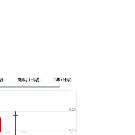
線)
6個月 (日線)
1年 (日線)