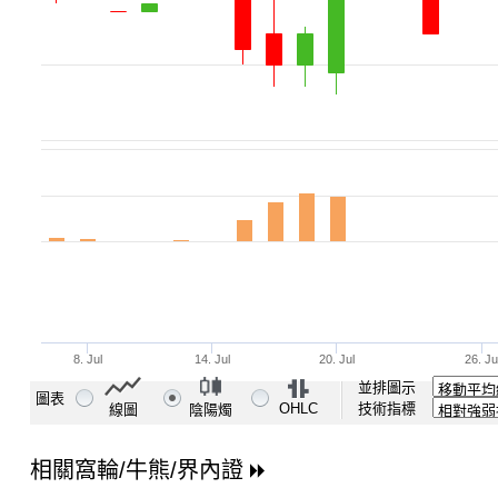
並排圖示
圖表
OHLC
技術指標
線圖
陰陽燭
相關窩輪/牛熊/界內證