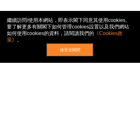
繼續訪問/使用本網站，即表示閣下同意其使用cookies。
要了解更多有關閣下如何管理cookies設置以及我們網站
如何使用cookies的資料，請閱讀我們的
《Cookies政
策》
。
接受並關閉
網站地圖
主頁
我的股票
新聞
專家/專題
港股動態
AH股
窩輪/牛熊
私隱政策
使用條款
免責及著作權聲明
Cookies政策
© Now TV Limited 2012-2026 著作權所有
所有資料或訊息僅作為參考之用。股票報價由