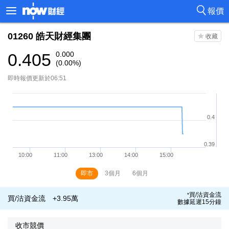
報價
01260
皓天財經集團
0.405
0.000
(0.00%)
即時報價更新於06:51
即市
3個月
6個月
買/沽資金流
*
買/沽資金流
+3.95萬
數據延遲15分鐘
收市競價