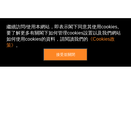
繼續訪問/使用本網站，即表示閣下同意其使用cookies。
要了解更多有關閣下如何管理cookies設置以及我們網站
如何使用cookies的資料，請閱讀我們的
《Cookies政
策》
。
接受並關閉
網站地圖
主頁
我的股票
新聞
專家/專題
港股動態
AH股
窩輪/牛熊
私隱政策
使用條款
免責及著作權聲明
Cookies政策