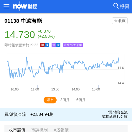
報價
01138
中遠海能
14.730
+0.370
(+2.58%)
即時報價更新於19:22
即市
3個月
6個月
買/沽資金流
*
買/沽資金流
+2,584.94萬
數據延遲15分鐘
收市競價
市調機制
A股報價