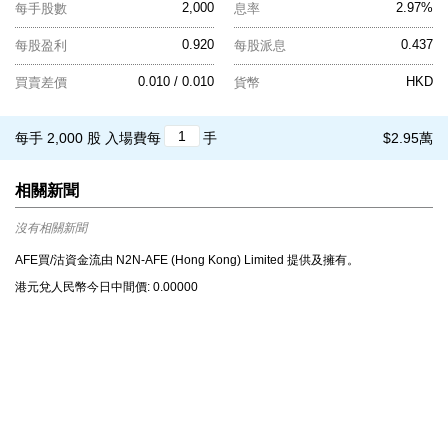
2,000
2.97%
每手股數
息率
0.920
0.437
每股盈利
每股派息
0.010 / 0.010
HKD
買賣差價
貨幣
每手 2,000 股
入場費每
手
$2.95萬
相關新聞
沒有相關新聞
AFE買/沽資金流由 N2N-AFE (Hong Kong) Limited 提供及擁有。
港元兌⼈⺠幣今⽇中間價: 0.00000