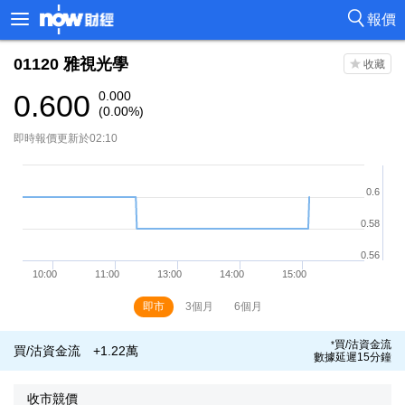
報價
01120
雅視光學
0.600
0.000
(0.00%)
即時報價更新於02:10
即市
3個月
6個月
買/沽資金流
*
買/沽資金流
+1.22萬
數據延遲15分鐘
收市競價