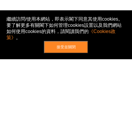
繼續訪問/使用本網站，即表示閣下同意其使用cookies。
要了解更多有關閣下如何管理cookies設置以及我們網站
如何使用cookies的資料，請閱讀我們的
《Cookies政
策》
。
接受並關閉
網站地圖
主頁
我的股票
新聞
專家/專題
港股動態
AH股
窩輪/牛熊
私隱政策
使用條款
免責及著作權聲明
Cookies政策
© Now TV Limited 2012-2026 著作權所有
所有資料或訊息僅作為參考之用。股票報價由