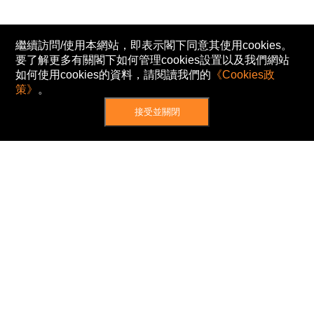
繼續訪問/使用本網站，即表示閣下同意其使用cookies。
要了解更多有關閣下如何管理cookies設置以及我們網站
如何使用cookies的資料，請閱讀我們的
《Cookies政
策》
。
接受並關閉
網站地圖
主頁
我的股票
新聞
專家/專題
港股動態
AH股
窩輪/牛熊
私隱政策
使用條款
免責及著作權聲明
Cookies政策
© Now TV Limited 2012-2026 著作權所有
所有資料或訊息僅作為參考之用。股票報價由