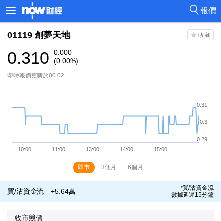
報價
01119
創夢天地
0.310
0.000
(0.00%)
即時報價更新於00:02
即市
3個月
6個月
買/沽資金流
*
買/沽資金流
+5.64萬
數據延遲15分鐘
收市競價