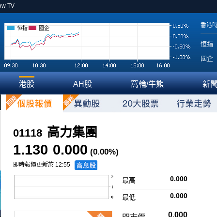
ow TV
香港
恒指
國企
恒指
國企
港股
AH股
窩輪/牛熊
新
高力集團
01118
1.130
0.000
(0.00%)
即時報價更新於 12:55
0.000
最高
0.000
最低
0.000