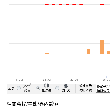
並排圖示
圖表
OHLC
技術指標
線圖
陰陽燭
相關窩輪/牛熊/界內證