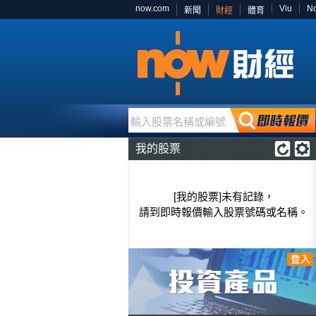
now.com
Viu
N
新聞
財經
體育
輸入股票名稱或編號
我的股票
[我的股票]未有記錄，
請到即時報價輸入股票號碼或名稱。