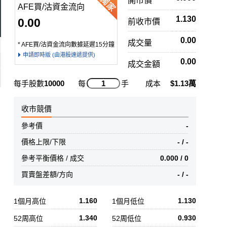
開市價
AFE買/沽資金流向
1.130
0.00
前收市價
0.00
成交量
* AFE買/沽資金流向數據延遲15分鐘
申請即時版 (由港股速遞提供)
0.00
成交金額
每手股數
10000
每
手
成本
$1.13萬
收市競價
參考價
-
價格上限/下限
- / -
參考平衡價格 / 成交
0.000 / 0
買賣盤差額/方向
- / -
1.160
1.130
1個月高位
1個月低位
1.340
0.930
52周高位
52周低位