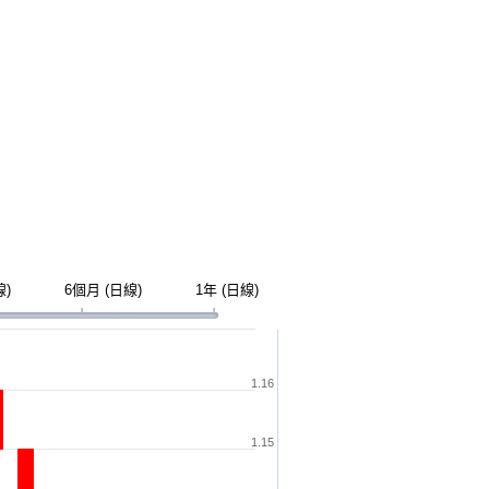
線)
6個月 (日線)
1年 (日線)