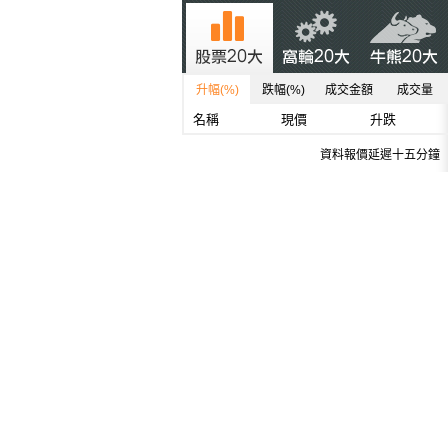
升幅(%)
跌幅(%)
成交金額
成交量
名稱
現價
升跌
資料報價延遲十五分鐘