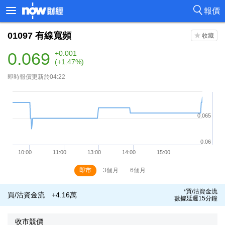
報價
01097
有線寬頻
0.069
+0.001
(+1.47%)
即時報價更新於04:22
即市
3個月
6個月
買/沽資金流
*
買/沽資金流
+4.16萬
數據延遲15分鐘
收市競價