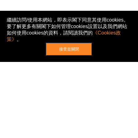
繼續訪問/使用本網站，即表示閣下同意其使用cookies。
要了解更多有關閣下如何管理cookies設置以及我們網站
如何使用cookies的資料，請閱讀我們的
《Cookies政
策》
。
接受並關閉
網站地圖
主頁
我的股票
新聞
專家/專題
港股動態
AH股
窩輪/牛熊
私隱政策
使用條款
免責及著作權聲明
Cookies政策
© Now TV Limited 2012-2026 著作權所有
所有資料或訊息僅作為參考之用。股票報價由