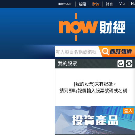
now.com
Viu
N
新聞
財經
體育
輸入股票名稱或編號
我的股票
[我的股票]未有記錄，
請到即時報價輸入股票號碼或名稱。