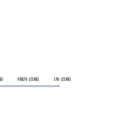
線)
6個月 (日線)
1年 (日線)