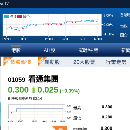
ow TV
香港
恒指
國企
恒指
國企
港股
AH股
窩輪/牛熊
新
看通集團
01059
0.300
0.025
(+9.09%)
即時報價更新於 03:14
0.300
最高
0.280
最低
0.300
開市價