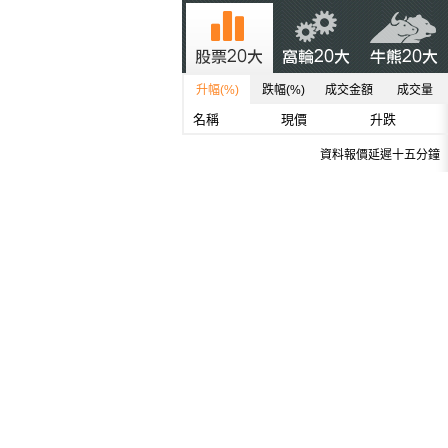
升幅(%)
跌幅(%)
成交金額
成交量
名稱
現價
升跌
資料報價延遲十五分鐘