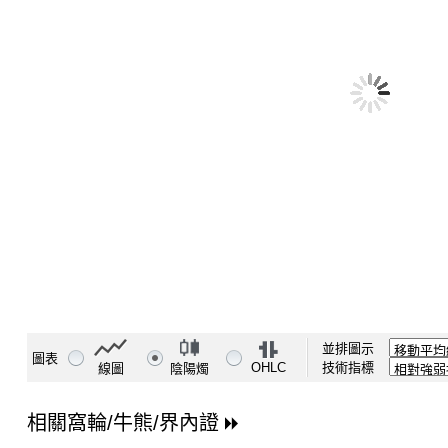
並排圖示
圖表
OHLC
技術指標
線圖
陰陽燭
相關窩輪/牛熊/界內證