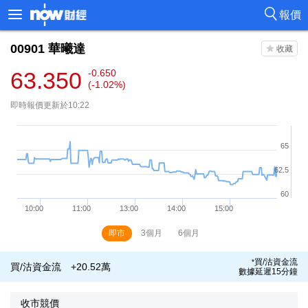
報價
00901
華曦達
63.350
-0.650
(-1.02%)
即時報價更新於10:22
即市
3個月
6個月
買/沽資金流
*
買/沽資金流
+20.52萬
數據延遲15分鐘
收市競價