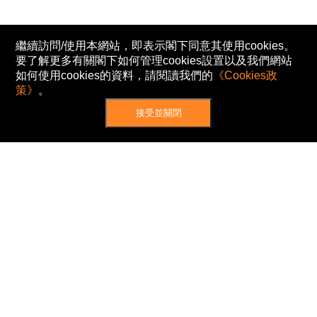
繼續訪問/使用本網站，即表示閣下同意其使用cookies。
要了解更多有關閣下如何管理cookies設置以及我們網站
如何使用cookies的資料，請閱讀我們的
《Cookies政
策》
。
接受並關閉
網站地圖
主頁
我的股票
新聞
專家/專題
港股動態
AH股
窩輪/牛熊
私隱政策
使用條款
免責及著作權聲明
Cookies政策
© Now TV Limited 2012-2026 著作權所有
所有資料或訊息僅作為參考之用。股票報價由