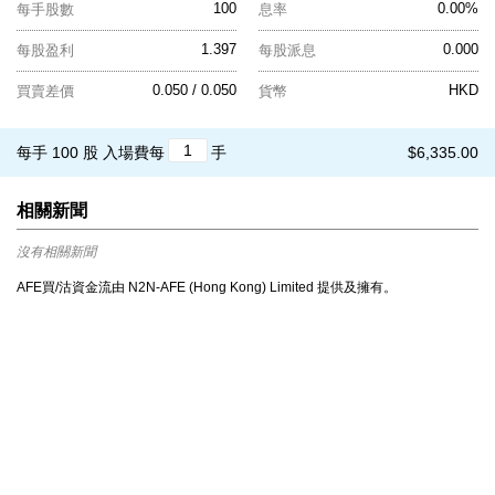
100
0.00%
每手股數
息率
1.397
0.000
每股盈利
每股派息
0.050 / 0.050
HKD
買賣差價
貨幣
每手 100 股
入場費每
手
$6,335.00
相關新聞
沒有相關新聞
AFE買/沽資金流由 N2N-AFE (Hong Kong) Limited 提供及擁有。