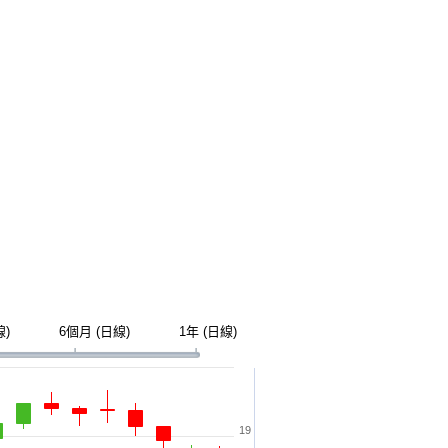
線)
6個月 (日線)
1年 (日線)