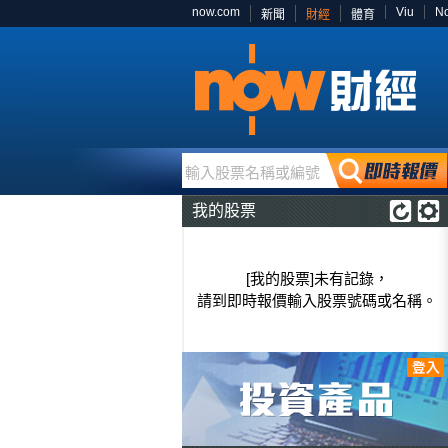
now.com
Viu
N
新聞
財經
體育
輸入股票名稱或編號
我的股票
[我的股票]未有記錄，
請到即時報價輸入股票號碼或名稱。