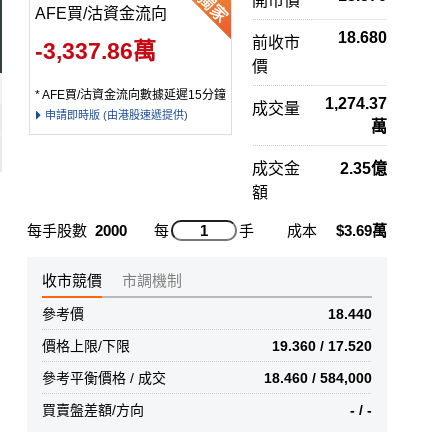
開市價
AFE買/沽資金流向
18.680
前收市
-3,337.86萬
價
* AFE買/沽資金流向數據延遲15分鐘
1,274.37
成交量
申請即時版 (由港股速遞提供)
萬
成交金
2.35億
額
每手股數
2000
每
手
成本
$3.69萬
收市競價
市調機制
參考價
18.440
價格上限/下限
19.360 / 17.520
參考平衡價格 / 成交
18.460 / 584,000
買賣盤差額/方向
- / -