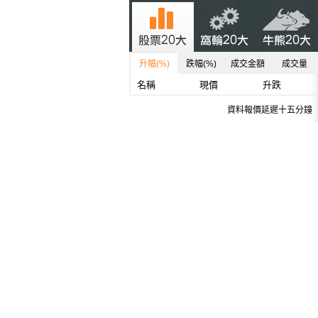
升幅(%)
跌幅(%)
成交金額
成交量
名稱
現價
升跌
資料報價延遲十五分鐘