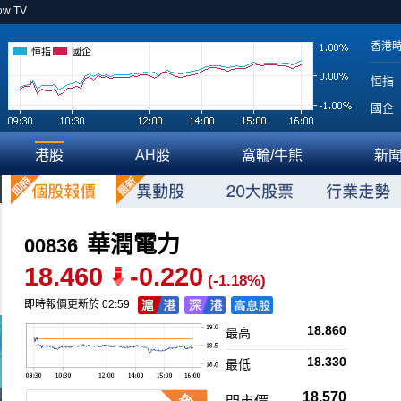
ow TV
香港
恒指
國企
恒指
國企
港股
AH股
窩輪/牛熊
新
華潤電力
00836
18.460
-0.220
(-1.18%)
即時報價更新於 02:59
18.860
最高
18.330
最低
18.570