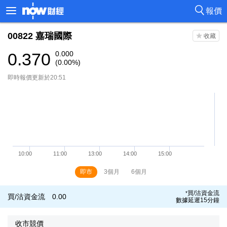
報價
00822
嘉瑞國際
0.370
0.000
(0.00%)
即時報價更新於20:51
即市
3個月
6個月
買/沽資金流
*
買/沽資金流
0.00
數據延遲15分鐘
收市競價