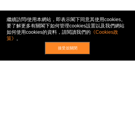
繼續訪問/使用本網站，即表示閣下同意其使用cookies。
要了解更多有關閣下如何管理cookies設置以及我們網站
如何使用cookies的資料，請閱讀我們的
《Cookies政
策》
。
接受並關閉
網站地圖
主頁
我的股票
新聞
專家/專題
港股動態
AH股
窩輪/牛熊
私隱政策
使用條款
免責及著作權聲明
Cookies政策
© Now TV Limited 2012-2026 著作權所有
所有資料或訊息僅作為參考之用。股票報價由