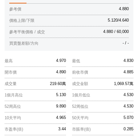
4.880
參考價
5.120/4.640
價格上限/下限
4.880 / 60,000
參考平衡價格 / 成交
- / -
買賣盤差額/方向
4.970
4.830
最高
最低
4.890
4.885
開市價
前收市價
成交量
219.60萬
成交金額
1,069.57萬
5.130
4.530
1個月高位
1個月低位
9.890
4.530
52周高位
52周低位
4.965
5.070
10天平均
50天平均
3.44
0.285
市盈率(倍)
市賬率(倍)