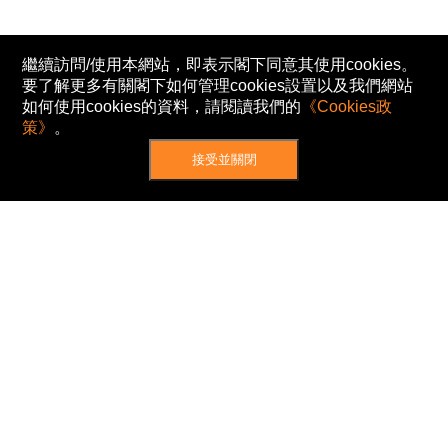
繼續訪問/使用本網站，即表示閣下同意其使用cookies。
要了解更多有關閣下如何管理cookies設置以及我們網站
如何使用cookies的資料，請閱讀我們的
《Cookies政
策》
。
接受並關閉
網站地圖
主頁
我的股票
新聞
專家/專題
港股動態
AH股
窩輪/牛熊
私隱政策
使用條款
免責及著作權聲明
Cookies政策
© Now TV Limited 2012-2026 著作權所有
所有資料或訊息僅作為參考之用。股票報價由