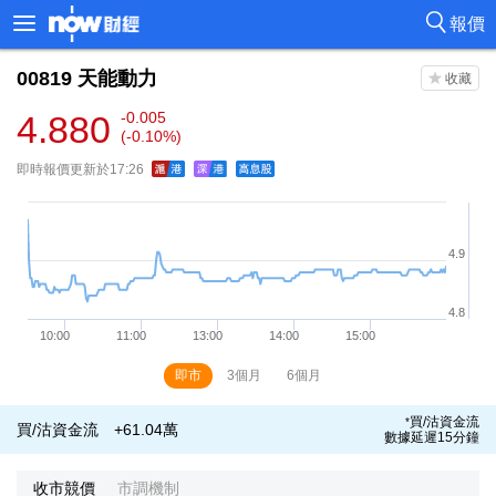
報價
00819
天能動力
4.880
-0.005
(-0.10%)
即時報價更新於17:26
即市
3個月
6個月
買/沽資金流
*
買/沽資金流
+61.04萬
數據延遲15分鐘
收市競價
市調機制