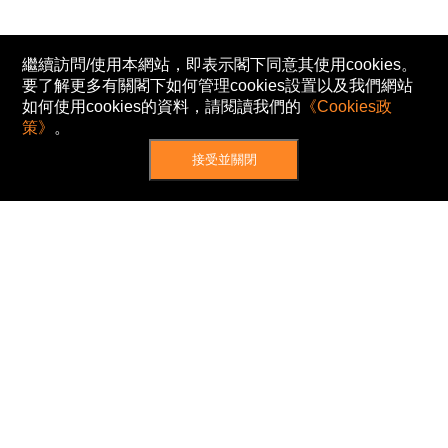
繼續訪問/使用本網站，即表示閣下同意其使用cookies。
要了解更多有關閣下如何管理cookies設置以及我們網站
如何使用cookies的資料，請閱讀我們的
《Cookies政
策》
。
接受並關閉
網站地圖
主頁
我的股票
新聞
專家/專題
港股動態
AH股
窩輪/牛熊
私隱政策
使用條款
免責及著作權聲明
Cookies政策
© Now TV Limited 2012-2026 著作權所有
所有資料或訊息僅作為參考之用。股票報價由