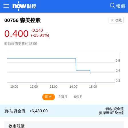
報價
00756
森美控股
0.400
-0.140
(-25.93%)
即時報價更新於18:06
即市
3個月
6個月
買/沽資金流
*
買/沽資金流
+6,480.00
數據延遲15分鐘
收市競價