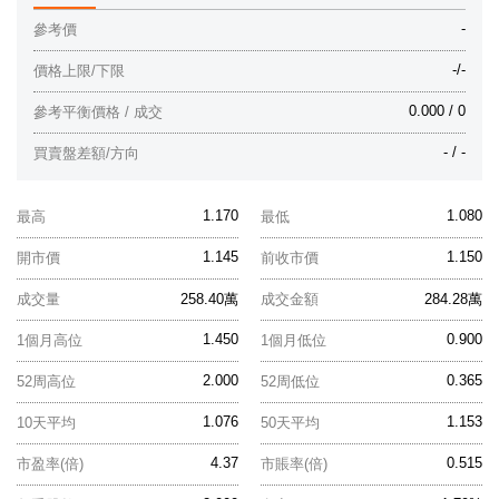
-
參考價
-/-
價格上限/下限
0.000 / 0
參考平衡價格 / 成交
- / -
買賣盤差額/方向
1.170
1.080
最高
最低
1.145
1.150
開市價
前收市價
成交量
258.40萬
成交金額
284.28萬
1.450
0.900
1個月高位
1個月低位
2.000
0.365
52周高位
52周低位
1.076
1.153
10天平均
50天平均
4.37
0.515
市盈率(倍)
市賬率(倍)