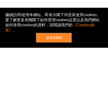
繼續訪問/使用本網站，即表示閣下同意其使用cookies。
要了解更多有關閣下如何管理cookies設置以及我們網站
如何使用cookies的資料，請閱讀我們的
《Cookies政
策》
。
接受並關閉
網站地圖
主頁
我的股票
新聞
專家/專題
港股動態
AH股
窩輪/牛熊
私隱政策
使用條款
免責及著作權聲明
Cookies政策
© Now TV Limited 2012-2026 著作權所有
所有資料或訊息僅作為參考之用。股票報價由