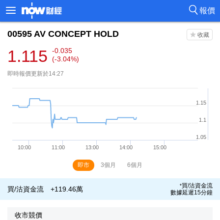
報價
00595
AV CONCEPT HOLD
1.115
-0.035
(-3.04%)
即時報價更新於14:27
即市
3個月
6個月
買/沽資金流
*
買/沽資金流
+119.46萬
數據延遲15分鐘
收市競價