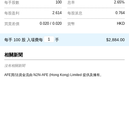
100
2.65%
每手股數
息率
2.614
0.764
每股盈利
每股派息
0.020 / 0.020
HKD
買賣差價
貨幣
每手 100 股
入場費每
手
$2,884.00
相關新聞
沒有相關新聞
AFE買/沽資金流由 N2N-AFE (Hong Kong) Limited 提供及擁有。