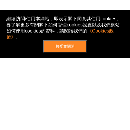
繼續訪問/使用本網站，即表示閣下同意其使用cookies。
要了解更多有關閣下如何管理cookies設置以及我們網站
如何使用cookies的資料，請閱讀我們的
《Cookies政
策》
。
接受並關閉
網站地圖
主頁
我的股票
新聞
專家/專題
港股動態
AH股
窩輪/牛熊
私隱政策
使用條款
免責及著作權聲明
Cookies政策
© Now TV Limited 2012-2026 著作權所有
所有資料或訊息僅作為參考之用。股票報價由