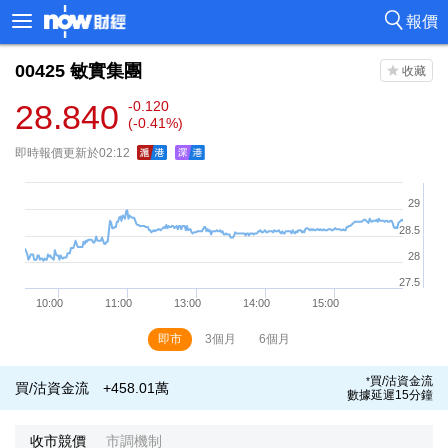
報價
00425
敏實集團
28.840
-0.120
(-0.41%)
即時報價更新於02:12
即市
3個月
6個月
買/沽資金流
*
買/沽資金流
+458.01萬
數據延遲15分鐘
收市競價
市調機制