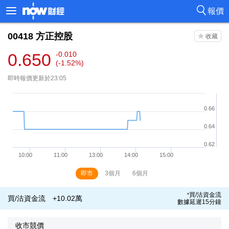
報價
00418
方正控股
0.650
-0.010
(-1.52%)
即時報價更新於23:05
即市
3個月
6個月
買/沽資金流
*
買/沽資金流
+10.02萬
數據延遲15分鐘
收市競價