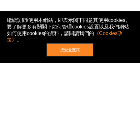
繼續訪問/使用本網站，即表示閣下同意其使用cookies。
要了解更多有關閣下如何管理cookies設置以及我們網站
如何使用cookies的資料，請閱讀我們的
《Cookies政
策》
。
接受並關閉
網站地圖
主頁
我的股票
新聞
專家/專題
港股動態
AH股
窩輪/牛熊
私隱政策
使用條款
免責及著作權聲明
Cookies政策
© Now TV Limited 2012-2026 著作權所有
所有資料或訊息僅作為參考之用。股票報價由