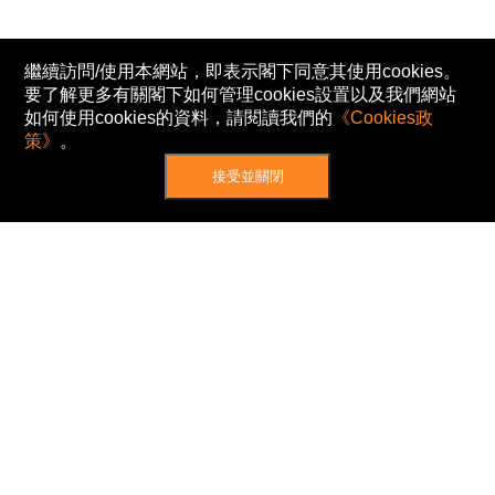
繼續訪問/使用本網站，即表示閣下同意其使用cookies。
要了解更多有關閣下如何管理cookies設置以及我們網站
如何使用cookies的資料，請閱讀我們的
《Cookies政
策》
。
接受並關閉
網站地圖
主頁
我的股票
新聞
專家/專題
港股動態
AH股
窩輪/牛熊
私隱政策
使用條款
免責及著作權聲明
Cookies政策
© Now TV Limited 2012-2026 著作權所有
所有資料或訊息僅作為參考之用。股票報價由