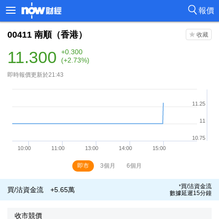
報價
00411
南順（香港）
11.300
+0.300
(+2.73%)
即時報價更新於21:43
即市
3個月
6個月
買/沽資金流
*
買/沽資金流
+5.65萬
數據延遲15分鐘
收市競價