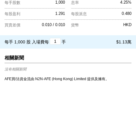
1,000
4.25%
每手股數
息率
1.291
0.480
每股盈利
每股派息
0.010 / 0.010
HKD
買賣差價
貨幣
每手 1,000 股
入場費每
手
$1.13萬
相關新聞
沒有相關新聞
AFE買/沽資金流由 N2N-AFE (Hong Kong) Limited 提供及擁有。