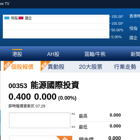
ow TV
香港
恒指
國企
恒指
國企
港股
AH股
窩輪/牛熊
新
能源國際投資
00353
0.400
0.000
(0.00%)
即時報價更新於 07:29
0.000
最高
0.000
最低
0.000
開市價