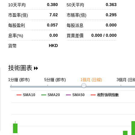
0.380
0.363
10天平均
50天平均
7.02
0.295
市盈率(倍)
市賬率(倍)
0.057
0.000
每股盈利
每股派息
0.00
0.000 / 0.000
息率(%)
買賣差價
HKD
貨幣
技術圖表
1分鐘 (即市)
5分鐘 (即市)
1個月 (日線)
3個月 (日