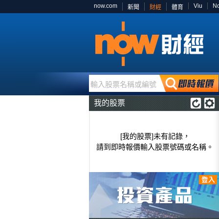
now.com
Viu
N
新聞
財經
體育
輸入股票名稱或編號
我的股票
[我的股票]未有記錄，
請到即時報價輸入股票號碼或名稱。