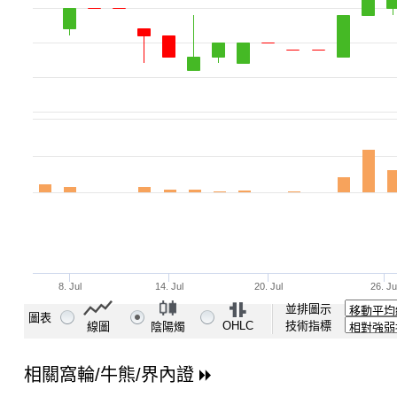
並排圖示
圖表
OHLC
技術指標
線圖
陰陽燭
相關窩輪/牛熊/界內證