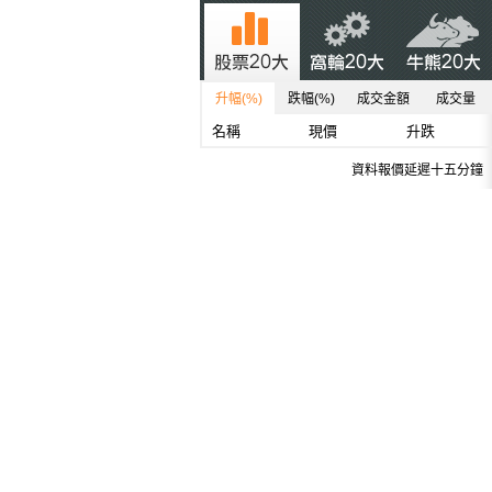
升幅(%)
跌幅(%)
成交金額
成交量
名稱
現價
升跌
資料報價延遲十五分鐘