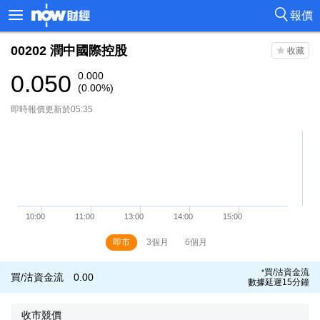
報價
00202
潤中國際控股
0.050
0.000
(0.00%)
即時報價更新於05:35
即市
3個月
6個月
買/沽資金流
*
買/沽資金流
0.00
數據延遲15分鐘
收市競價