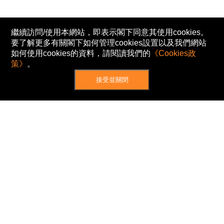
繼續訪問/使用本網站，即表示閣下同意其使用cookies。
要了解更多有關閣下如何管理cookies設置以及我們網站
如何使用cookies的資料，請閱讀我們的
《Cookies政
策》
。
接受並關閉
網站地圖
主頁
我的股票
新聞
專家/專題
港股動態
AH股
窩輪/牛熊
私隱政策
使用條款
免責及著作權聲明
Cookies政策
© Now TV Limited 2012-2026 著作權所有
所有資料或訊息僅作為參考之用。股票報價由