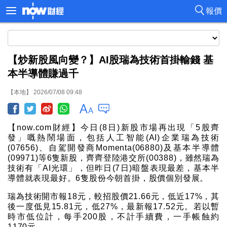
報價
【炒新股風向變？】AI股瑞為技術首掛輸錢 基
本半導體賺過千
【本地】 2026/07/08 09:48
【now.com財經】今日(8日)新股市場再出現「5股齊
發」嘅熱鬧場面，包括人工智能(AI)企業瑞為技術
(07656)、自駕開發商Momenta(06880)及基本半導體
(09971)等6隻新股，齊齊登陸港交所(00388)，雖然瑞為
技術有「AI光環」，但昨日(7日)暗盤表現最差，基本半
導體就表現最好。6隻股份今朝首掛，股價個別發展。
瑞為技術開市報18元，較招股價21.66元，低近17%，其
後一度低見15.81元，低27%，最新報17.52元。若以暫
時市低位計，每手200股，不計手續費，一手帳蝕約
1170元。