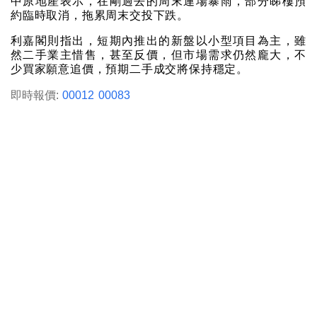
中原地產表示，在剛過去的周末連場暴雨，部分睇樓預
約臨時取消，拖累周末交投下跌。
利嘉閣則指出，短期內推出的新盤以小型項目為主，雖
然二手業主惜售，甚至反價，但市場需求仍然龐大，不
少買家願意追價，預期二手成交將保持穩定。
即時報價:
00012
00083