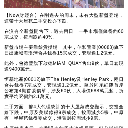
【Now財經台】在剛過去的周末，未有大型新盤登場，
連帶十大屋苑二手交投亦下跌。
在沒有全新盤開售下，過去兩日，一手市場僅錄得約60
宗成交，按周跌約40%。
新盤市場主要靠餘貨撐場，其中，信和置業(00083)旗下
日出康城海瑅灣合共錄得15宗成交，套現逾1.2億元。
此外，會德豐旗下啟德MIAMI QUAY售出9伙，單日套現
逾9400萬元。
恒基地產(00012)旗下The Henley及Henley Park，兩日
合共錄得7宗成交，套現逾1.2億元。至於同系紅磡首岸
公布第4期首張價單，涉及60伙，入場價688萬元起，折
實平均呎價約2.1萬元。
二手方面，據4大代理統計的十大屋苑成交顯示，交投全
線下跌，中原及美聯錄得9宗成交，按周減少5宗，中原
有一半屋苑錄得零成交，港置則按周減少9宗。