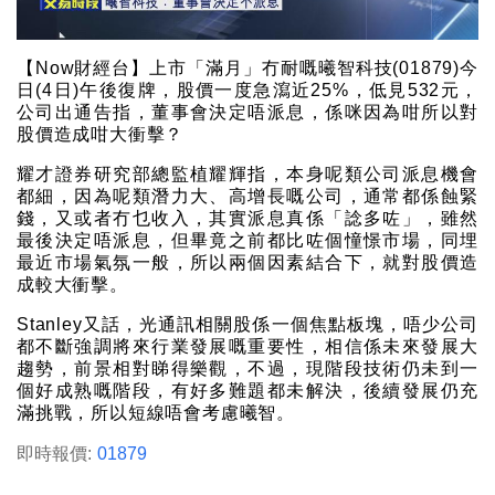
【Now財經台】上市「滿月」冇耐嘅曦智科技(01879)今
日(4日)午後復牌，股價一度急瀉近25%，低見532元，
公司出通告指，董事會決定唔派息，係咪因為咁所以對
股價造成咁大衝擊？
耀才證券研究部總監植耀輝指，本身呢類公司派息機會
都細，因為呢類潛力大、高增長嘅公司，通常都係蝕緊
錢，又或者冇乜收入，其實派息真係「諗多咗」，雖然
最後決定唔派息，但畢竟之前都比咗個憧憬市場，同埋
最近市場氣氛一般，所以兩個因素結合下，就對股價造
成較大衝擊。
Stanley又話，光通訊相關股係一個焦點板塊，唔少公司
都不斷強調將來行業發展嘅重要性，相信係未來發展大
趨勢，前景相對睇得樂觀，不過，現階段技術仍未到一
個好成熟嘅階段，有好多難題都未解決，後續發展仍充
滿挑戰，所以短線唔會考慮曦智。
即時報價:
01879