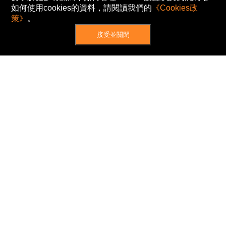
如何使用cookies的資料，請閱讀我們的
《Cookies政
策》
。
接受並關閉
網站地圖
主頁
我的股票
新聞
專家/專題
港股動態
AH股
窩輪/牛熊
私隱政策
使用條款
免責及著作權聲明
Cookies政策
© Now TV Limited 2012-2026 著作權所有
所有資料或訊息僅作為參考之用。股票報價由
N2N-AFE (Hong Kong) Limited 提供。
The Basic Market Prices (BMP) service is provided
by Now TV Limited