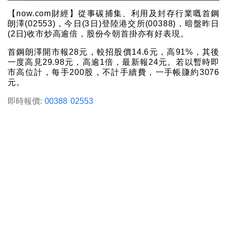
【now.com財經】從事碳捕集、利用及封存行業嘅首鋼
朗澤(02553)，今日(3日)登陸港交所(00388)，暗盤昨日
(2日)收市炒高逾倍，股份今朝首掛亦有好表現。
首鋼朗澤開市報28元，較招股價14.6元，高91%，其後
一度高見29.98元，高逾1倍，最新報24元。若以暫時即
市高位計，每手200股，不計手續費，一手帳賺約3076
元。
即時報價:
00388
02553