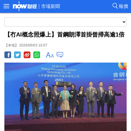
市場新聞
報價
【冇AI概念照爆上】首鋼朗澤首掛曾掃高逾1倍
【本地】 2026/06/03 10:07