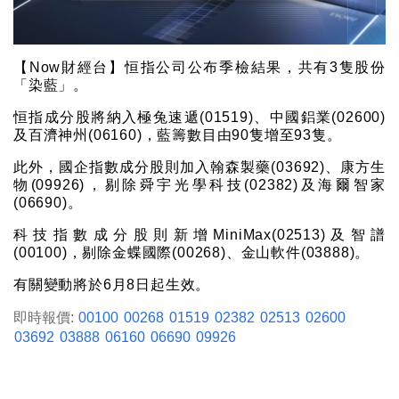
【Now財經台】恒指公司公布季檢結果，共有3隻股份
「染藍」。
恒指成分股將納入極兔速遞(01519)、中國鋁業(02600)
及百濟神州(06160)，藍籌數目由90隻增至93隻。
此外，國企指數成分股則加入翰森製藥(03692)、康方生
物(09926)，剔除舜宇光學科技(02382)及海爾智家
(06690)。
科技指數成分股則新增MiniMax(02513)及智譜
(00100)，剔除金蝶國際(00268)、金山軟件(03888)。
有關變動將於6月8日起生效。
即時報價:
00100
00268
01519
02382
02513
02600
03692
03888
06160
06690
09926