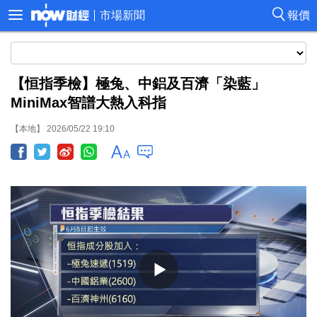
市場新聞
報價
【恒指季檢】極兔、中鋁及百濟「染藍」
MiniMax智譜大熱入科指
【本地】 2026/05/22 19:10