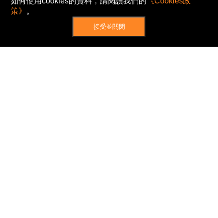
如何使用cookies的資料，請閱讀我們的
《Cookies政
策》
。
接受並關閉
網站地圖
主頁
我的股票
新聞
專家/專題
港股動態
AH股
窩輪/牛熊
私隱政策
使用條款
免責及著作權聲明
Cookies政策
© Now TV Limited 2012-2026 著作權所有
所有資料或訊息僅作為參考之用。股票報價由
N2N-AFE (Hong Kong) Limited 提供。
The Basic Market Prices (BMP) service is provided
by Now TV Limited