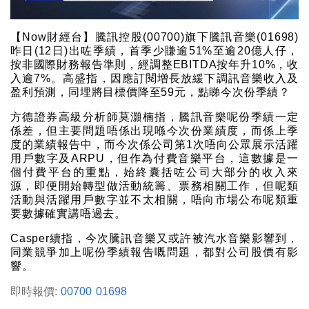
【Now財經台】騰訊控股(00700)旗下騰訊音樂(01698)
昨日(12日)出咗季績，首季少賺逾51%至逾20億人仔，
按非國際財務報告準則，經調整EBITDA按年升10%，收
入逾7%。高盛指，因應訂閱增長放緩下調訊音樂收入及
盈利預測，同埋將目標價降至59元，點睇今次份季績？
方德證券高級分析師莫灝楠指，騰訊音樂呢份季績一定
係差，但主要問題唔係出現喺今次份業績度，而係上季
度的業績報告中，而今次係公司第1次唔向公眾展示活躍
用戶數字及ARPU，但作為付費音樂平台，這數據是一
個付費平台的重點，始終囊括咗公司大部分的收入來
源，即便開始轉型做活動統籌、票務相關工作，但呢類
活動與活躍用戶數字並不太相關，唔向市場公布呢類重
要數據確實講唔過去。
Casper續指，今次騰訊音樂又或許被汽水音樂影響到，
同業競爭加上呢份季績報告嘅問題，都對公司股價有影
響。
即時報價:
00700
01698