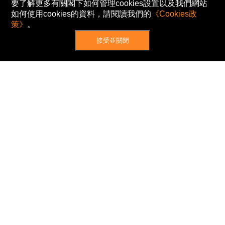
要了解更多有關閣下如何管理cookies設置以及我們網站
如何使用cookies的資料，請閱讀我們的
《Cookies政
策》
。
接受並關閉
網站地圖
主頁
我的股票
新聞
專家/專題
港股動態
AH股
窩輪/牛熊
私隱政策
使用條款
免責及著作權聲明
Cookies政策
© Now TV Limited 2012-2026 著作權所有
所有資料或訊息僅作為參考之用。股票報價由
N2N-AFE (Hong Kong) Limited 提供。
The Basic Market Prices (BMP) service is provided
by Now TV Limited