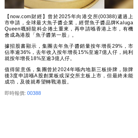
【now.com財經】曾於2025年向港交所(00388)遞過上
市申請，全球最大魚子醬企業，經營魚子醬品牌Kaluga
Queen嘅鱘龍科企捲土重來，再申請喺香港上市，有機
會成為港股「魚子醬第一股」。
據招股書顯示，集團去年魚子醬銷量按年增長29%，市
佔率逾36%，去年收入按年增長15%至逾7億人仔，純利
就按年增長18%至逾3億人仔。
值得留意係，集團曾於2024年喺內地新三板掛牌，除牌
後3度申請喺A股創業板或深交所主板上市，但最終未能
成功，及後就希望轉戰港股。
即時報價:
00388