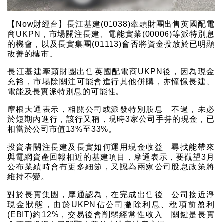
【Now財經台】長江基建(01038)牽頭財團出售英國配電
商UKPN，市場關注長建、電能實業(00006)等派特別息
的機會，以及長實集團(01113)會否將資金投放於已明顯
改善的樓市。
長江基建牽頭財團出售英國配電商UKPN後，因為現金
充裕，市場除關注可能會進行其他併購，亦憧憬長建、
電能及長實派特別息的可能性。
摩根大通表示，相關公司或派發特別股息，不過，未必
於短期內進行，該行又稱，現時3家公司手持的現金，已
相當於公司市值13%至33%。
投資者關注長建及長實如何運用現金收益，尋找能帶來
與電網資產回報相近的基建項目，摩通表示，要觀望3月
公布業績時會有更多細節，又認為兩家公司股息政策將
維持不變。
對於長實集團，摩通認為，在完成出售後，公司接近淨
現金狀態，由於UKPN佔公司撇除利息、稅項前盈利
(EBIT)約12%，交易後會削弱經常性收入，關鍵是長實