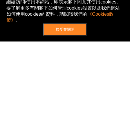
繼續訪問/使用本網站，即表示閣下同意其使用cookies。
要了解更多有關閣下如何管理cookies設置以及我們網站
如何使用cookies的資料，請閱讀我們的
《Cookies政
策》
。
接受並關閉
網站地圖
主頁
我的股票
新聞
專家/專題
港股動態
AH股
窩輪/牛熊
私隱政策
使用條款
免責及著作權聲明
Cookies政策
© Now TV Limited 2012-2026 著作權所有
所有資料或訊息僅作為參考之用。股票報價由
N2N-AFE (Hong Kong) Limited 提供。
The Basic Market Prices (BMP) service is provided
by Now TV Limited