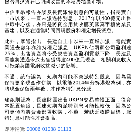
會否再投資在已明顯改善的本港房地產市場。
中信里昂報告亦談及長實派特別息的可能性，指長實自
上市以來，一直未派過特別息，2017年以400億元出售
中環中心後，亦只是將資金用於收購英國寫字樓物業及
基建，以及在適當時間回購股份和穩定增長派息。
此外，摩通指出，長建自上市以來一直增加派，電能實
業過去數年亦維持穩定派息，UKPN佔兩家公司盈利逾
25%，出售資產將令受規管資產盈利貢獻下降，長建及
電能將透過今次出售獲得逾400億元現金，相關利息收入
可抵銷英國電網收益減少的影響。
不過，該行認為，短期內可能不會派特別股息，因為需
保持更多現金作併購，以電能2014年分拆港燈為例，亦
將現金保留兩年後，才作為特別息分派。
瑞銀則認為，長建財團出售UKPN交易整體正面，從資
本配置角度，長建短期內派特別息可能性較低，因為公
司更傾向將資金部署收購，不過，若缺乏收購目標，派
特別息可能性才會提高。
即時報價:
00006
01038
01113