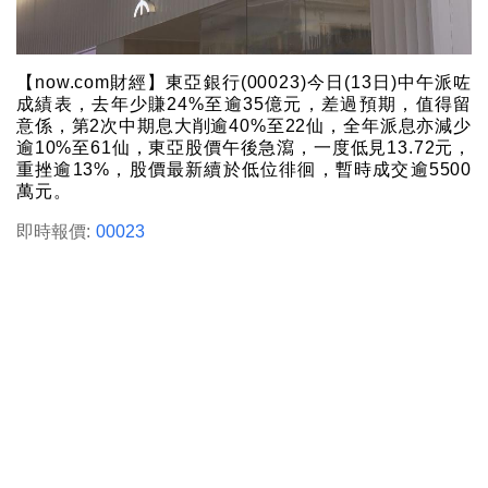
【now.com財經】東亞銀行(00023)今日(13日)中午派咗
成績表，去年少賺24%至逾35億元，差過預期，值得留
意係，第2次中期息大削逾40%至22仙，全年派息亦減少
逾10%至61仙，東亞股價午後急瀉，一度低見13.72元，
重挫逾13%，股價最新續於低位徘徊，暫時成交逾5500
萬元。
即時報價:
00023