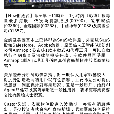
【Now財經台】截至早上11時止，1小時內《彭博》搜尋
量最多港股，依次為騰訊控股(00700)、遠東宏信
(03360)、金蝶國際(00268)、中國神華(01088)及美圖公
司(01357)。
金蝶及美圖基本上已轉型為SaaS軟件股，外圍嘅SaaS
股如Salesforce、Adobe急跌，原因係人工智能(AI)初創
公司Anthropic發布咗1款主動式AI代理工具，可以自動
執行合約審查及法律簡報等任務，令軟件股再受壓，
Anthropic嘅AI代理工具係咪真係會衝擊軟件股嘅商業模
式？
資深證券分析師彭偉新指，對一般個人用家影響較大，
對度身訂造嘅高端用戶就冇乜影響，主要睇返公司提供
嘅服務，到底係針對專業用家，還是一般用戶，始終AI
Agent只係可以寫簡單嘢嘅一般性用具，要求更專業仍要
交比有經驗人士撰寫。
Castor又話，依家軟件股進入波動期，每當有消息傳
出，唔少投資者就會先行食糊離場，呢種憂慮好容易推