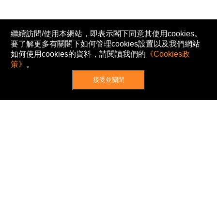
繼續訪問/使用本網站，即表示閣下同意其使用cookies。
要了解更多有關閣下如何管理cookies設置以及我們網站
如何使用cookies的資料，請閱讀我們的
《Cookies政
策》
。
接受並關閉
網站地圖
主頁
我的股票
新聞
專家/專題
港股動態
AH股
窩輪/牛熊
私隱政策
使用條款
免責及著作權聲明
Cookies政策
© Now TV Limited 2012-2026 著作權所有