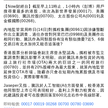
【Now財經台】截至早上11時止，1小時内《彭博》用戶
搜尋量最多的港股，依次為新世界發展(00017)、美團
(03690)、騰訊控股(00700)、太古股份公司A(00019)及
金蝶國際(00268)。
內地監管當局昨日(14日)對攜程集團(00961)因涉嫌壟斷
作出立案調查，過往亦曾對阿里巴巴(09988)及美團作出
相同行動。騰訊作為同類股份有沒有類似擔憂?近5、6個
交易日有北水加持又能否追落後?
香港股票分析師協會副主席曾永堅認為，攜程被市監立
案調查對騰訊影響不太明顯。由於騰訊本身投資於內地
線上旅行社市場(OTA)兩大的巨頭之一的同程旅行
(00780)，並持有20%股權作為最大股東，就算內地監管
延伸至OTA市場，陰霾亦只會在短期內拖累股價及市場
投資信心，實際影響有限。
Jaseper又指，騰訊於人工智能(AI)方面發展，較香港其
他同類型上市公司表現較好，盈利上升動力較實在，因
此建議投資者可在股價回落至600元左右作中長線部署。
即時報價:
00017
00019
00268
00700
00780
03690