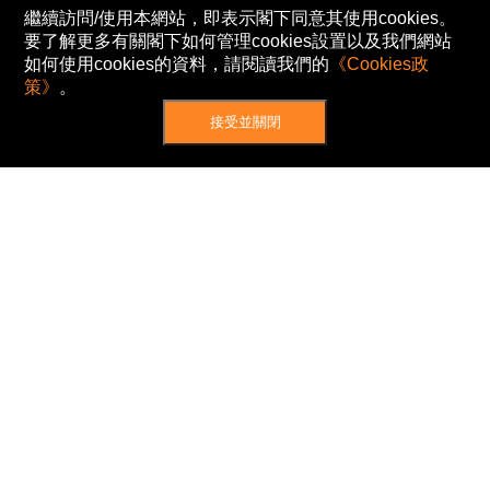
繼續訪問/使用本網站，即表示閣下同意其使用cookies。
要了解更多有關閣下如何管理cookies設置以及我們網站
如何使用cookies的資料，請閱讀我們的
《Cookies政
策》
。
接受並關閉
網站地圖
主頁
我的股票
新聞
專家/專題
港股動態
AH股
窩輪/牛熊
私隱政策
使用條款
免責及著作權聲明
Cookies政策
© Now TV Limited 2012-2026 著作權所有
所有資料或訊息僅作為參考之用。股票報價由
N2N-AFE (Hong Kong) Limited 提供。
The Basic Market Prices (BMP) service is provided