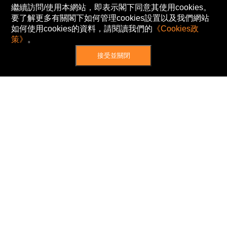
繼續訪問/使用本網站，即表示閣下同意其使用cookies。
要了解更多有關閣下如何管理cookies設置以及我們網站
如何使用cookies的資料，請閱讀我們的
《Cookies政
策》
。
接受並關閉
網站地圖
主頁
我的股票
新聞
專家/專題
港股動態
AH股
窩輪/牛熊
私隱政策
使用條款
免責及著作權聲明
Cookies政策
© Now TV Limited 2012-2026 著作權所有
所有資料或訊息僅作為參考之用。股票報價由
N2N-AFE (Hong Kong) Limited 提供。
The Basic Market Prices (BMP) service is provided