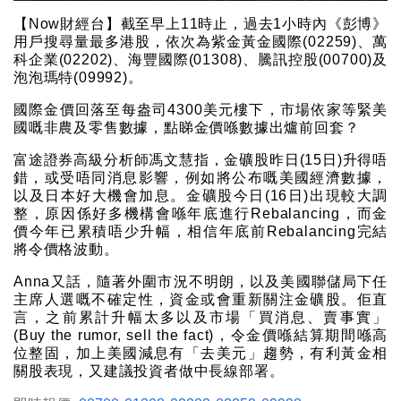
【Now財經台】截至早上11時止，過去1小時內《彭博》
用戶搜尋量最多港股，依次為紫金黃金國際(02259)、萬
科企業(02202)、海豐國際(01308)、騰訊控股(00700)及
泡泡瑪特(09992)。
國際金價回落至每盎司4300美元樓下，市場依家等緊美
國嘅非農及零售數據，點睇金價喺數據出爐前回套？
富途證券高級分析師馮文慧指，金礦股昨日(15日)升得唔
錯，或受唔同消息影響，例如將公布嘅美國經濟數據，
以及日本好大機會加息。金礦股今日(16日)出現較大調
整，原因係好多機構會喺年底進行Rebalancing，而金
價今年已累積唔少升幅，相信年底前Rebalancing完結
將令價格波動。
Anna又話，隨著外圍市況不明朗，以及美國聯儲局下任
主席人選嘅不確定性，資金或會重新關注金礦股。佢直
言，之前累計升幅太多以及市場「買消息、賣事實」
(Buy the rumor, sell the fact)，令金價喺結算期間喺高
位整固，加上美國減息有「去美元」趨勢，有利黃金相
關股表現，又建議投資者做中長線部署。