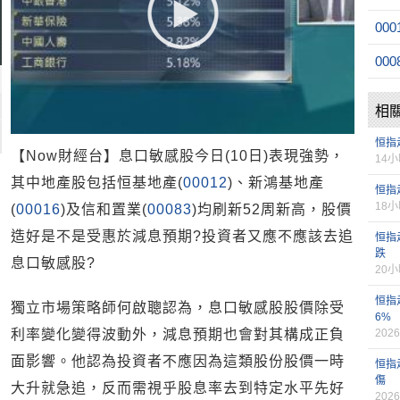
000
000
相
恒指
【Now財經台】息口敏感股今日(10日)表現強勢，
14
其中地產股包括恒基地產(
00012
)、新鴻基地產
恒指
18
(
00016
)及信和置業(
00083
)均刷新52周新高，股價
造好是不是受惠於減息預期?投資者又應不應該去追
恒指
跌
息口敏感股?
20
恒指
獨立市場策略師何啟聰認為，息口敏感股股價除受
6%
利率變化變得波動外，減息預期也會對其構成正負
2026
面影響。他認為投資者不應因為這類股份股價一時
恒指
傷
大升就急追，反而需視乎股息率去到特定水平先好
2026