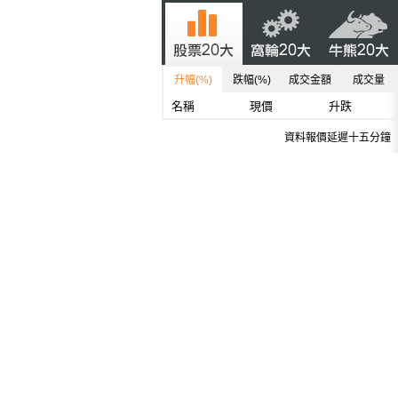
升幅(%)
跌幅(%)
成交金額
成交量
名稱
現價
升跌
資料報價延遲十五分鐘