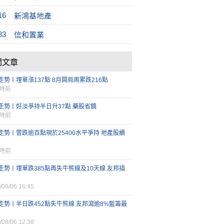
16
新鴻基地產
83
信和置業
關文章
走勢丨埋單漲137點 8月開局周累跌216點
小時前
走勢丨好淡爭持半日升37點 藥股省鏡
小時前
走勢丨曾跌逾百點現於25400水平爭持 地產股續
小時前
走勢丨埋單跌385點再失牛熊線及10天線 友邦插
/08/06 16:45
走勢丨半日跌452點失牛熊線 友邦瀉逾8%藍籌最
/08/06 12:38