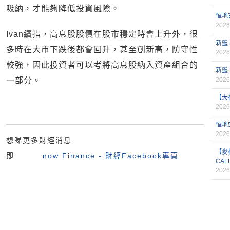
吸納，才能夠降低投資風險。
恒地
2026
Ivan續指，高息股股價在股市穩定時會上升外，很
新盤
多時在大市下跌後都會回升，甚至創新高，防守性
2026
較強，因此投資者可以考將高息股納入資產組合的
新盤
一部分。
2026
【大
2026
恒地
2026
想睇更多財經消息
【麥
即
now Finance - 財經Facebook專頁
CAL
2026