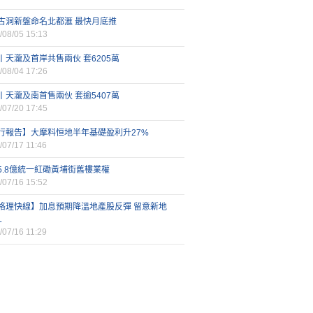
古洞新盤命名北都滙 最快月底推
/08/05 15:13
丨天瀧及首岸共售兩伙 套6205萬
/08/04 17:26
丨天瀧及南首售兩伙 套逾5407萬
/07/20 17:45
行報告】大摩料恒地半年基礎盈利升27%
/07/17 11:46
5.8億統一紅磡黃埔街舊樓業權
/07/16 15:52
格理快線】加息預期降溫地產股反彈 留意新地
L
/07/16 11:29