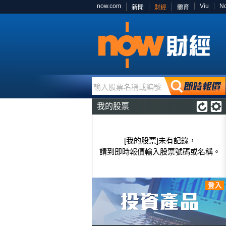
now.com
Viu
N
新聞
財經
體育
輸入股票名稱或編號
我的股票
[我的股票]未有記錄，
請到即時報價輸入股票號碼或名稱。