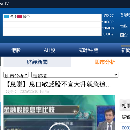
ow TV
香港
恒指
國企
恒指
國企
港股
AH股
窩輪/牛熊
新
【息賺】息口敏感股不宜大升就急追...
【分析】 2025/11/10 16:45
相
編
000