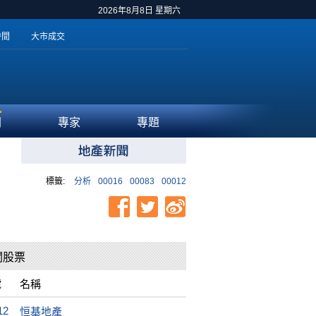
2026年8月8日 星期六
時間
大市成交
聞
專家
專題
標籤:
分析
00016
00083
00012
關股票
號
名稱
12
恒基地產